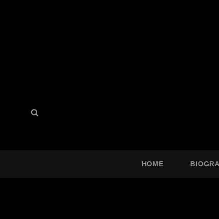
Search
Search
for:
HOME
BIOGR